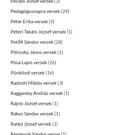
Péczeli József versek
(3)
Pedagógusnapra versek
(29)
Péter Erika versek
(2)
Péteri Takáts József versek
(1)
Petőfi Sándor versek
(28)
Pilinszky János versek
(1)
Pósa Lajos versek
(26)
Pünkösdi versek
(16)
Radnóti Miklós versek
(3)
Raggamby András versek
(1)
Rájnis József versek
(1)
Rákos Sándor versek
(1)
Ratkó József versek
(1)
Reményik Sándor versei
(1)