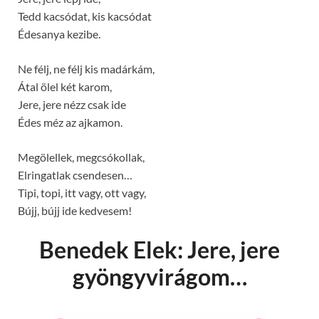
Tedd kacsódat, kis kacsódat
Édesanya kezibe.
Ne félj, ne félj kis madárkám,
Átal ölel két karom,
Jere, jere nézz csak ide
Édes méz az ajkamon.
Megölellek, megcsókollak,
Elringatlak csendesen…
Tipi, topi, itt vagy, ott vagy,
Bújj, bújj ide kedvesem!
Benedek Elek: Jere, jere
gyöngyvirágom…