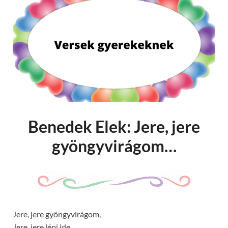
Benedek Elek: Jere, jere
gyöngyvirágom…
Jere, jere gyöngyvirágom,
Jere, jere lépj ide,