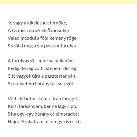
Te vagy a kikeletnek hírnöke,
A természetnek első mosolya
Veled mozdul a föld kemény röge
S szólal meg a vig pásztor furulya.
A furulyaszó… mintha hallanám…
Pedig de rég volt, Istenem, de rég!
Ott vagyok újra a pásztortanyán,
S terelgetem báránykák seregét.
Volt kis botocskám, cifrán faragott,
Kicsi tarisznyám, benne lágy cipó,
S ha egy-egy bárány el-elmaradott
Hajrá! Szaladtam mint egy kis csikó.