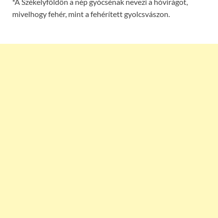
*A Székelyföldön a nép gyócsénak nevezi a hóvirágot,
mivelhogy fehér, mint a fehérített gyolcsvászon.