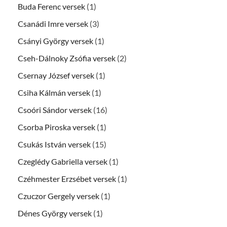
Buda Ferenc versek
(1)
Csanádi Imre versek
(3)
Csányi György versek
(1)
Cseh-Dálnoky Zsófia versek
(2)
Csernay József versek
(1)
Csiha Kálmán versek
(1)
Csoóri Sándor versek
(16)
Csorba Piroska versek
(1)
Csukás István versek
(15)
Czeglédy Gabriella versek
(1)
Czéhmester Erzsébet versek
(1)
Czuczor Gergely versek
(1)
Dénes György versek
(1)