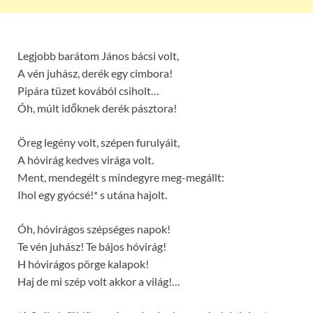
Legjobb barátom János bácsi volt,
A vén juhász, derék egy cimbora!
Pipára tüzet kovából csiholt…
Óh, múlt időknek derék pásztora!
Öreg legény volt, szépen furulyáit,
A hóvirág kedves virága volt.
Ment, mendegélt s mindegyre meg-megállt:
Ihol egy gyócsé!* s utána hajolt.
Óh, hóvirágos szépséges napok!
Te vén juhász! Te bájos hóvirág!
H hóvirágos pörge kalapok!
Haj de mi szép volt akkor a világ!…