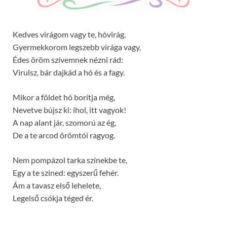
Kedves virágom vagy te, hóvirág,
Gyermekkorom legszebb virága vagy,
Édes öröm szívemnek nézni rád:
Virulsz, bár dajkád a hó és a fagy.
Mikor a földet hó borítja még,
Nevetve bújsz ki: ihol, itt vagyok!
A nap alant jár, szomorú az ég,
De a te arcod örömtói ragyog.
Nem pompázol tarka színekbe te,
Egy a te színed: egyszerű fehér.
Ám a tavasz első lehelete,
Legelső csókja téged ér.