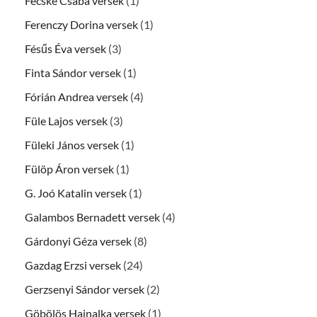
Fecske Csaba versek
(1)
Ferenczy Dorina versek
(1)
Fésűs Éva versek
(3)
Finta Sándor versek
(1)
Fórián Andrea versek
(4)
Füle Lajos versek
(3)
Füleki János versek
(1)
Fülöp Áron versek
(1)
G. Joó Katalin versek
(1)
Galambos Bernadett versek
(4)
Gárdonyi Géza versek
(8)
Gazdag Erzsi versek
(24)
Gerzsenyi Sándor versek
(2)
Göbölös Hajnalka versek
(1)