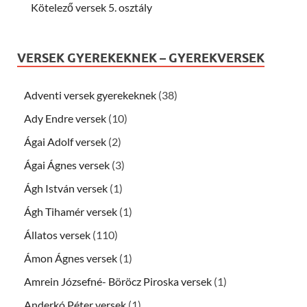
Kötelező versek 5. osztály
VERSEK GYEREKEKNEK – GYEREKVERSEK
Adventi versek gyerekeknek
(38)
Ady Endre versek
(10)
Ágai Adolf versek
(2)
Ágai Ágnes versek
(3)
Ágh István versek
(1)
Ágh Tihamér versek
(1)
Állatos versek
(110)
Ámon Ágnes versek
(1)
Amrein Józsefné- Böröcz Piroska versek
(1)
Anderkó Péter versek
(1)