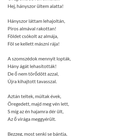
Hej, hányszor ültem alatta!
Hányszor láttam lehajoltán,
Piros almával rakottan!
Földet csókolt az almája,
Föl se kellett mászni rája!
A szomszédok mennyit lopták,
Hány ágát lehasították!
De ő nem törődött azzal,
Újra kihajtott tavasszal.
Aztán teltek, múltak évek,
Öregedett, majd meg vén lett,
S míg az én hajamra dér ült,
Az ő virága meggyérült.
Bezzeg, most senki se bántja,