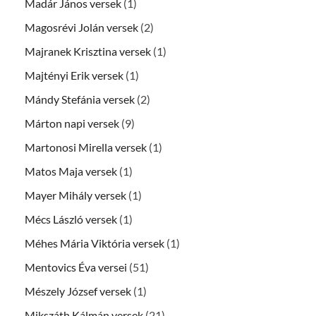
Madár János versek
(1)
Magosrévi Jolán versek
(2)
Majranek Krisztina versek
(1)
Majtényi Erik versek
(1)
Mándy Stefánia versek
(2)
Márton napi versek
(9)
Martonosi Mirella versek
(1)
Matos Maja versek
(1)
Mayer Mihály versek
(1)
Mécs László versek
(1)
Méhes Mária Viktória versek
(1)
Mentovics Éva versei
(51)
Mészely József versek
(1)
Mikszáth Kálmán versek
(21)