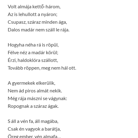
Volt almája kettő-három,
Az is lehullott a nyáron;
Csupasz, száraz minden ága,
Dalos madár nem száll le rája.
Hogyha néha rá is röpül,
Félve néz a madár körül;
Érzi, haldoklóra szállott,
Tovább röppen, meg nem hál ott.
A gyermekek elkerülik,
Nem ád piros almát nekik.
Még rája mászni se vágynak:
Ropognak a száraz ágak.
S áll a vén fa, áll magába,
Csak én vagyok a barátja,
Öreg ember, vén almafa…