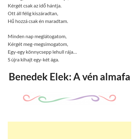
Kérgét csak az idő hántja.
Ott áll félig kiszáradtan,
Hű hozzá csak én maradtam.
Minden nap meglátogatom,
Kérgét meg-megsimogatom,
Egy-egy könnycsepp lehull rája…
S újra kihajt egy-két ága.
Benedek Elek: A vén almafa