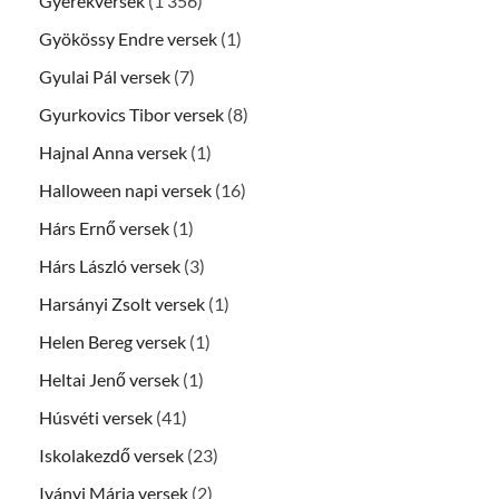
Gyerekversek
(1 356)
Gyökössy Endre versek
(1)
Gyulai Pál versek
(7)
Gyurkovics Tibor versek
(8)
Hajnal Anna versek
(1)
Halloween napi versek
(16)
Hárs Ernő versek
(1)
Hárs László versek
(3)
Harsányi Zsolt versek
(1)
Helen Bereg versek
(1)
Heltai Jenő versek
(1)
Húsvéti versek
(41)
Iskolakezdő versek
(23)
Iványi Mária versek
(2)