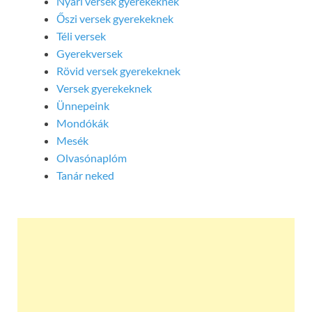
Nyári versek gyerekeknek
Őszi versek gyerekeknek
Téli versek
Gyerekversek
Rövid versek gyerekeknek
Versek gyerekeknek
Ünnepeink
Mondókák
Mesék
Olvasónaplóm
Tanár neked