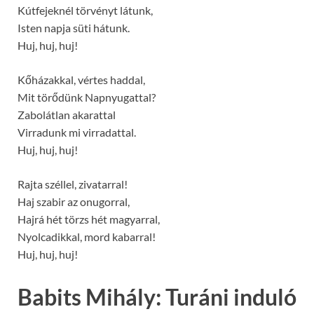
Kútfejeknél törvényt látunk,
Isten napja süti hátunk.
Huj, huj, huj!
Kőházakkal, vértes haddal,
Mit törődünk Napnyugattal?
Zabolátlan akarattal
Virradunk mi virradattal.
Huj, huj, huj!
Rajta széllel, zivatarral!
Haj szabir az onugorral,
Hajrá hét törzs hét magyarral,
Nyolcadikkal, mord kabarral!
Huj, huj, huj!
Babits Mihály: Turáni induló