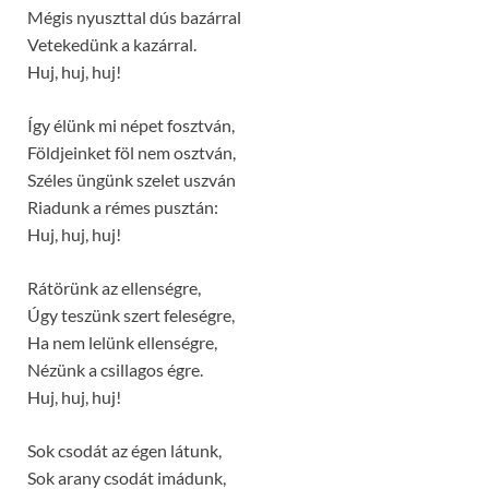
Mégis nyuszttal dús bazárral
Vetekedünk a kazárral.
Huj, huj, huj!
Így élünk mi népet fosztván,
Földjeinket föl nem osztván,
Széles üngünk szelet uszván
Riadunk a rémes pusztán:
Huj, huj, huj!
Rátörünk az ellenségre,
Úgy teszünk szert feleségre,
Ha nem lelünk ellenségre,
Nézünk a csillagos égre.
Huj, huj, huj!
Sok csodát az égen látunk,
Sok arany csodát imádunk,