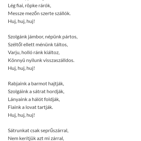
Lég fiai, röpke rárók,
Messze mezőn szerte szállók.
Huj, huj, huj!
Szolgánk jámbor, népünk pártos,
Széltől ellett ménünk táltos,
Varju, holló ránk kiáltoz,
Könnyü nyilunk visszaszálldos.
Huj, huj, huj!
Rabjaink a barmot hajtják,
Szolgáink a sátrat hordják,
Lányaink a hálót foldják,
Fiaink a lovat tartják.
Huj, huj, huj!
Sátrunkat csak seprűszárral,
Nem kerítjük azt mi zárral,