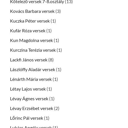
Kötelező versek 7-8.osztály
(13)
Kovács Barbara versek
(3)
Kuczka Péter versek
(1)
Kufár Róza versek
(1)
Kun Magdolna versek
(1)
Kurczina Terézia versek
(1)
Lackfi János versek
(8)
Lászlóffy Aladár versek
(1)
Lénárth Mária versek
(1)
Létay Lajos versek
(1)
Lévay Ágnes versek
(1)
Lévay Erzsébet versek
(2)
Lőrinc Pál versek
(1)
Lukács Angéla versek
(1)