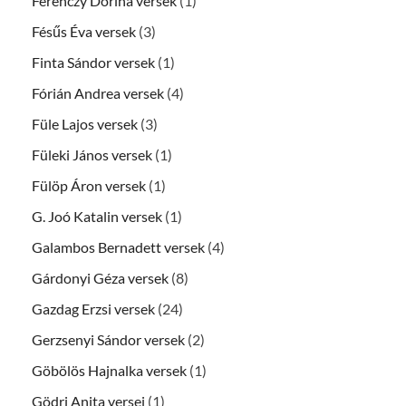
Ferenczy Dorina versek
(1)
Fésűs Éva versek
(3)
Finta Sándor versek
(1)
Fórián Andrea versek
(4)
Füle Lajos versek
(3)
Füleki János versek
(1)
Fülöp Áron versek
(1)
G. Joó Katalin versek
(1)
Galambos Bernadett versek
(4)
Gárdonyi Géza versek
(8)
Gazdag Erzsi versek
(24)
Gerzsenyi Sándor versek
(2)
Göbölös Hajnalka versek
(1)
Gödri Anita versei
(1)