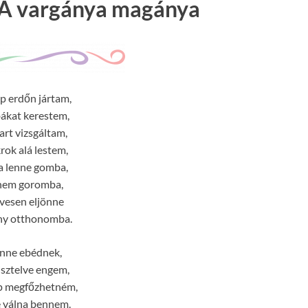
: A vargánya magánya
p erdőn jártam,
ákat kerestem,
art vizsgáltam,
rok alá lestem,
a lenne gomba,
 nem goromba,
ívesen eljönne
ny otthonomba.
önne ebédnek,
sztelve engem,
 megfőzhetném,
é válna bennem.