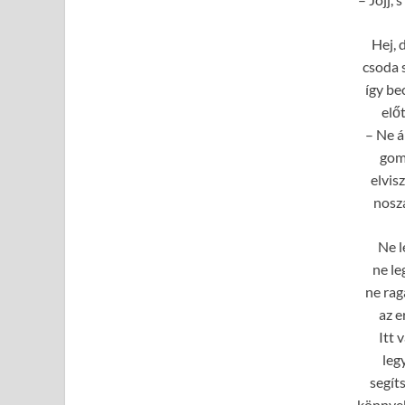
Hej, 
csoda 
így be
elő
– Ne á
gom
elvis
nosza
Ne l
ne le
ne rag
az e
Itt 
leg
segíts
könnye