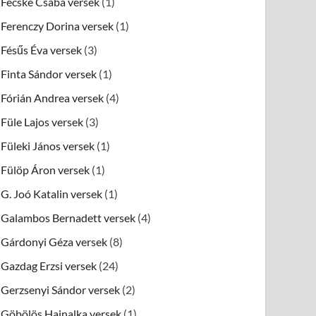
Fecske Csaba versek
(1)
Ferenczy Dorina versek
(1)
Fésűs Éva versek
(3)
Finta Sándor versek
(1)
Fórián Andrea versek
(4)
Füle Lajos versek
(3)
Füleki János versek
(1)
Fülöp Áron versek
(1)
G. Joó Katalin versek
(1)
Galambos Bernadett versek
(4)
Gárdonyi Géza versek
(8)
Gazdag Erzsi versek
(24)
Gerzsenyi Sándor versek
(2)
Göbölös Hajnalka versek
(1)