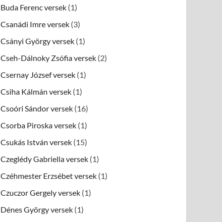
Buda Ferenc versek
(1)
Csanádi Imre versek
(3)
Csányi György versek
(1)
Cseh-Dálnoky Zsófia versek
(2)
Csernay József versek
(1)
Csiha Kálmán versek
(1)
Csoóri Sándor versek
(16)
Csorba Piroska versek
(1)
Csukás István versek
(15)
Czeglédy Gabriella versek
(1)
Czéhmester Erzsébet versek
(1)
Czuczor Gergely versek
(1)
Dénes György versek
(1)