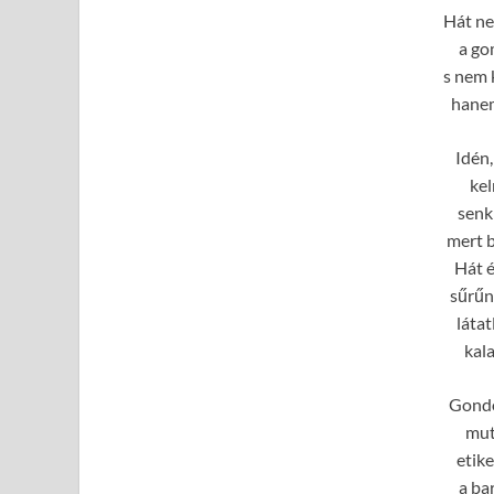
Hát ne
a go
s nem 
hanem
Idén,
kel
senki
mert b
Hát é
sűrűn
láta
kal
Gondo
mut
etike
a ba