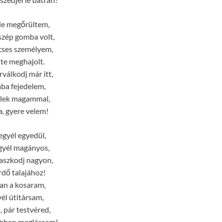
de megőrültem,
szép gomba volt,
cses személyem,
tte meghajolt.
rválkodj már itt,
ba fejedelem,
zlek magammal,
, gyere velem!
egyél egyedül,
gyél magányos,
aszkodj nagyon,
rdő talajához!
van a kosaram,
yél útitársam,
, pár testvéred,
bben meglássam!