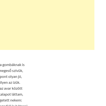
 a gombáknak is
megeső szívük,
pont olyan jó,
lyen az ízük.
 az avar között
kalapot láttam,
getett nekem:
s szedjél le bátran!