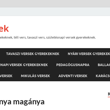
ek
keknek, téli vers, tavaszi vers, születésnapi versek gyerekeknek.
TAVASZI VERSEK GYEREKEKNEK
NYÁRI VERSEK GYEREKE
NAPI VERSEK GYEREKEKNEK
PEDAGÓGUSNAPRA
BALLA
VERSEK
MIKULÁS VERSEK
ADVENTI VERSEK
KARÁCS
ánya magánya