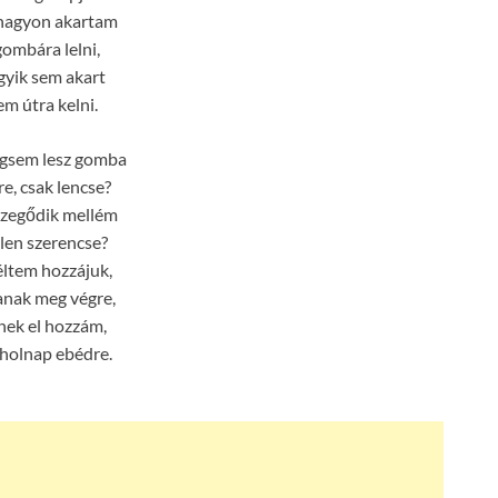
nagyon akartam
gombára lelni,
gyik sem akart
em útra kelni.
gsem lesz gomba
e, csak lencse?
zegődik mellém
tlen szerencse?
ltem hozzájuk,
anak meg végre,
enek el hozzám,
holnap ebédre.