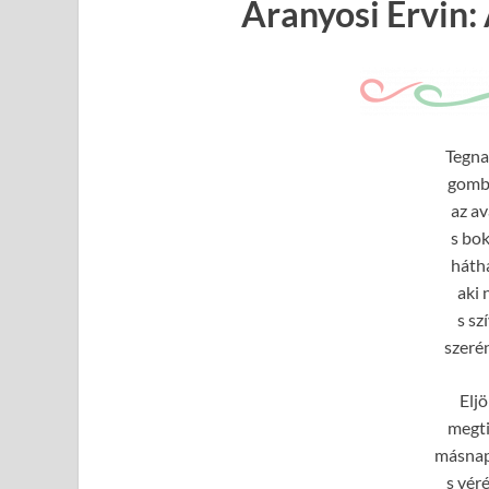
Aranyosi Ervin
Tegna
gomb
az av
s bok
háth
aki
s sz
szeré
Elj
megti
másnap
s vér