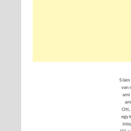
S lám
van 
ami 
ami
Ott,
egy 
inte
– Jöjj, 