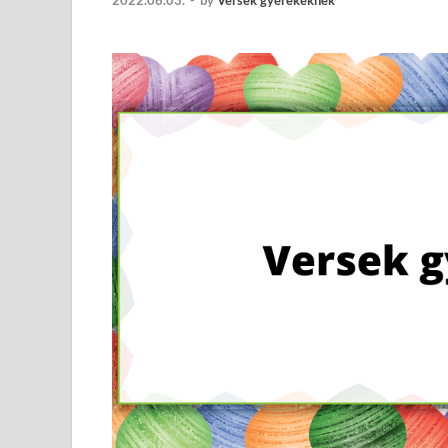
2022.06.03.
-
by
Versek gyerekeknek