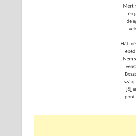
Mert 
én 
de e
vel
Hát mé
ebédr
Nem s
véle
Beszé
szánj
jöjj
pont 