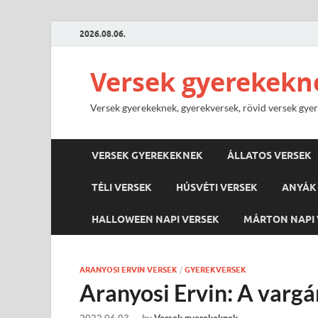
2026.08.06.
Versek gyerekekn
Versek gyerekeknek, gyerekversek, rövid versek gyere
VERSEK GYEREKEKNEK
ÁLLATOS VERSEK
TÉLI VERSEK
HÚSVÉTI VERSEK
ANYÁK 
HALLOWEEN NAPI VERSEK
MÁRTON NAPI 
ARANYOSI ERVIN VERSEK
/
GYEREKVERSEK
Aranyosi Ervin: A varg