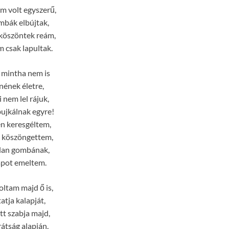
m volt egyszerű,
mbák elbújtak,
köszöntek reám,
 csak lapultak.
 mintha nem is
nének életre,
 nem lel rájuk,
ujkálnak egyre!
n keresgéltem,
 köszöngettem,
tlan gombának,
apot emeltem.
ltam majd ő is,
atja kalapját,
tt szabja majd,
rátság alapján.